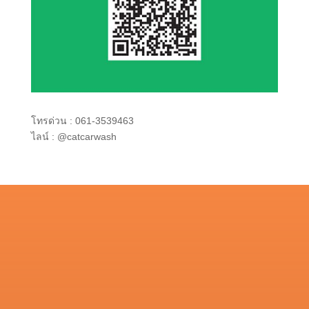
โทรด่วน :
061-3539463
ไลน์ :
@catcarwash