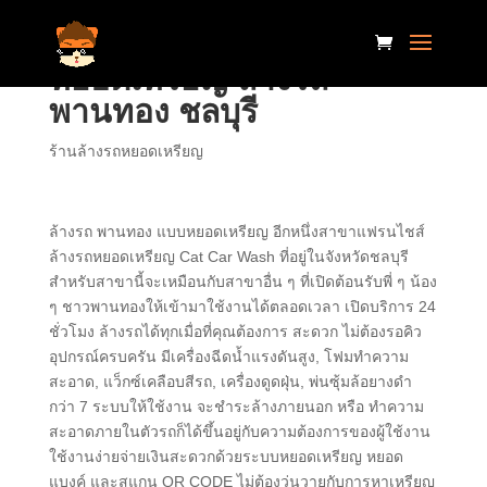
หยอดเหรียญ ล้างรถ
พานทอง ชลบุรี
ร้านล้างรถหยอดเหรียญ
ล้างรถ พานทอง แบบหยอดเหรียญ อีกหนึ่งสาขาแฟรนไชส์
ล้างรถหยอดเหรียญ Cat Car Wash ที่อยู่ในจังหวัดชลบุรี
สำหรับสาขานี้จะเหมือนกับสาขาอื่น ๆ ที่เปิดต้อนรับพี่ ๆ น้อง
ๆ ชาวพานทองให้เข้ามาใช้งานได้ตลอดเวลา เปิดบริการ 24
ชั่วโมง ล้างรถได้ทุกเมื่อที่คุณต้องการ สะดวก ไม่ต้องรอคิว
อุปกรณ์ครบครัน มีเครื่องฉีดน้ำแรงดันสูง, โฟมทำความ
สะอาด, แว็กซ์เคลือบสีรถ, เครื่องดูดฝุ่น, พ่นซุ้มล้อยางดำ
กว่า 7 ระบบให้ใช้งาน จะชำระล้างภายนอก หรือ ทำความ
สะอาดภายในตัวรถก็ได้ขึ้นอยู่กับความต้องการของผู้ใช้งาน
ใช้งานง่ายจ่ายเงินสะดวกด้วยระบบหยอดเหรียญ หยอด
แบงค์ และสแกน QR CODE ไม่ต้องวุ่นวายกับการหาเหรียญ