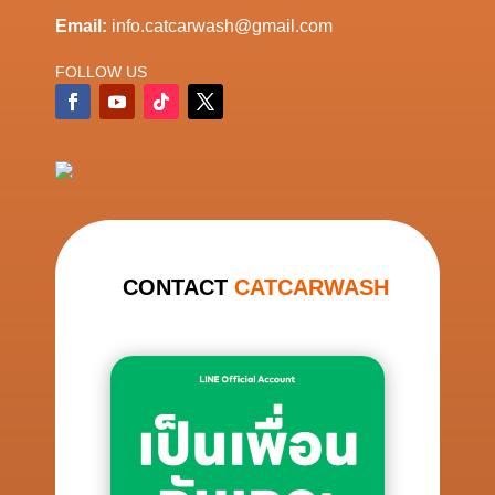
Email:
info.catcarwash@gmail.com
FOLLOW US
CONTACT
CATCARWASH