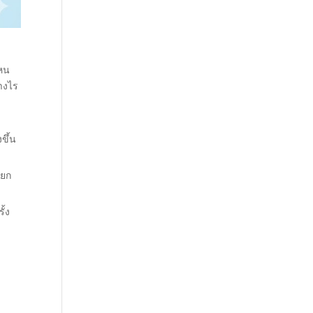
ไหน
างไร
ขึ้น
ียก
ั้ง