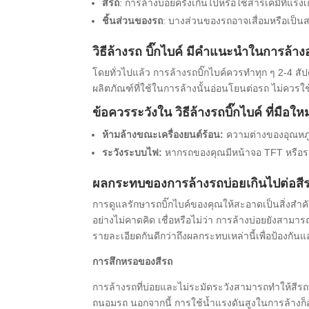
สีรถ
: การล้างบ่อยครั้งเกินไปหรือใช้สารเคมีที่แร
ชิ้นส่วนของรถ
: บางส่วนของรถอาจเสื่อมหรือเป็นส
วิธีล้างรถ บิ๊กไบค์ มีคำแนะนำในการล้า
โดยทั่วไปแล้ว การล้างรถบิ๊กไบค์ควรทำทุก ๆ 2-4 สัป
ผลิตภัณฑ์ที่ใช้ในการล้างนั้นอ่อนโยนต่อรถ ไม่ควรใช้ผ
ข้อควรระวังใน วิธีล้างรถบิ๊กไบค์ ที่มือใหม่
ห้ามล้างขณะเครื่องยนต์ร้อน:
ความต่างของอุณหภูม
ระวังระบบไฟ:
หากรถของคุณมีหน้าจอ TFT หรือระบ
ผลกระทบของการล้างรถบ่อยเกินไปต่อสีร
การดูแลรักษารถบิ๊กไบค์ของคุณให้สะอาดเป็นสิ่งสำค
อย่างไม่คาดคิด เชื่อหรือไม่ว่า การล้างบ่อยยังสา
รายละเอียดกันดีกว่าถึงผลกระทบเหล่านี้เพื่อป้องกันแล
การสึกหรอของสีรถ
การล้างรถที่บ่อยและไม่ระมัดระวังสามารถทำให้สีรถบ
ถนอมรถ นอกจากนี้ การใช้น้ำแรงดันสูงในการล้างก็อา