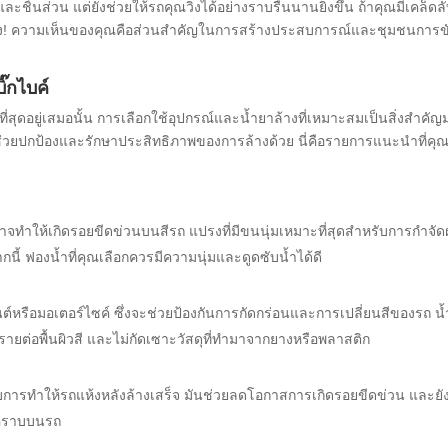
และชิ้นส่วน แต่ยังช่วยให้รถคุณวิ่งได้อย่างราบรื่นนานยิ่งขึ้น ถ้าคุณมีเคล็ดล
นล่าง! ความเห็นของคุณคือส่วนสำคัญในการสร้างประสบการณ์และชุมชนการขั
๊กไบค์
ที่สุดอยู่เสมอนั้น การเลือกใช้อุปกรณ์และน้ำยาล้างที่เหมาะสมเป็นสิ่งสำคั
ังช่วยปกป้องและรักษาประสิทธิภาพของการล้างด้วย นี่คือรายการแนะนำที่คุ
่อาจทำให้เกิดรอยขีดข่วนบนสีรถ แปรงที่มีขนนุ่มเหมาะที่สุดสำหรับการกำจัดฝ
ี้ ฟองน้ำที่คุณเลือกควรมีความนุ่มและดูดซับน้ำได้ดี
์หรือมอเตอร์ไซค์ ซึ่งจะช่วยป้องกันการกัดกร่อนและการเปลี่ยนสีของรถ น
ันตรายต่อพื้นผิวสี และไม่กัดเซาะวัสดุที่ทำมาจากยางหรือพลาสติก
รับการทำให้รถแห้งหลังล้างเสร็จ มันช่วยลดโอกาสการเกิดรอยขีดข่วน และยั
้งคราบบนรถ