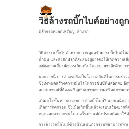
วิธีล้างรถบิ๊กไบค์อย่างถู
ตู้ล้างรถหยอดเหรียญ
,
ล้างรถ
วิธีล้างรถ บิ๊กไบค์ เพราะ การดูแลรักษารถบิ๊กไบค์ใ
น้ำมัน และสิ่งสกปรกที่สะสมอยู่อาจก่อให้เกิดความเส
แต่ยังอาจเสี่ยงต่อการเกิดสนิมในระยะยาวอีกด้วย 
นอกจากนี้ การล้างรถยังเป็นโอกาสอันดีในการตรวจ
ซึ่งทั้งหมดสร้างความมั่นใจในการขับขี่ที่ปลอดภัย อี
สถานการณ์ที่ต้องเผชิญกับสภาพอากาศหรือสภาพถนนท
เกิดอะไรขึ้นหากละเลยการล้างบิ๊กไบค์? นอกเหนือ
เกิดการกัดกร่อน ซึ่งเมื่อเกิดขึ้นแล้วจะเป็นเรื่องยาก
หลุดออกมาจากหุ่นโมเดลใหม่ๆ แต่ยังประหยัดค่าใช
การล้างรถบิ๊กไบค์ข้างบ้านเป็นกิจกรรมที่สามารถทำเ