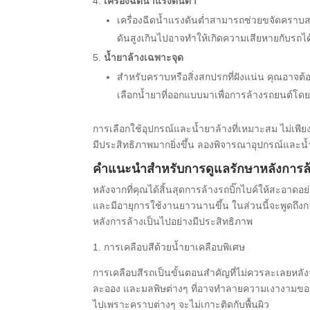
เครื่องฉีดน้ำแรงดันต่ำ
เครื่องฉีดน้ำแรงดันต่ำสามารถช่วยขจัดคราบส
ดันสูงเกินไปอาจทำให้เกิดความเสียหายกับรถได้
น้ำยาล้างเฉพาะจุด
สำหรับคราบหรือสิ่งสกปรกที่ฝังแน่น คุณอาจต
เลือกน้ำยาที่ออกแบบมาเพื่อการล้างรถยนต์โดย
การเลือกใช้อุปกรณ์และน้ำยาล้างที่เหมาะสม ไม่เพี
มีประสิทธิภาพมากยิ่งขึ้น ลองพิจารณาอุปกรณ์และน้ำยา
คำแนะนำสำหรับการดูแลรักษาหลังการล
หลังจากที่คุณได้สิ้นสุดการล้างรถบิ๊กไบค์ให้สะอาดอ
และมีอายุการใช้งานยาวนานขึ้น ในส่วนนี้จะพูดถึง
หลังการล้างเป็นไปอย่างมีประสิทธิภาพ
1. การเคลือบสีด้วยน้ำยาเคลือบพิเศษ
การเคลือบสีรถเป็นขั้นตอนสำคัญที่ไม่ควรละเลยหลัง
ละออง และมลพิษต่างๆ ที่อาจทำลายความเงางามของสีร
ไปเพราะคราบต่างๆ จะไม่เกาะติดกับพื้นผิว