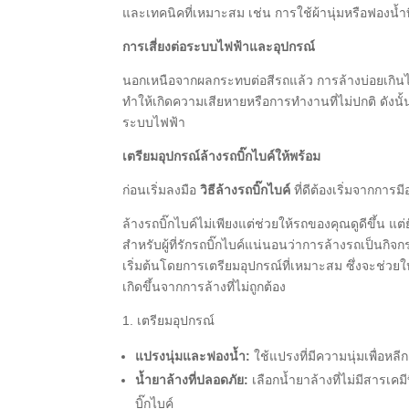
และเทคนิคที่เหมาะสม เช่น การใช้ผ้านุ่มหรือฟองน้ำท
การเสี่ยงต่อระบบไฟฟ้าและอุปกรณ์
นอกเหนือจากผลกระทบต่อสีรถแล้ว การล้างบ่อยเกินไ
ทำให้เกิดความเสียหายหรือการทำงานที่ไม่ปกติ ดังนั
ระบบไฟฟ้า
เตรียมอุปกรณ์ล้างรถบิ๊กไบค์ให้พร้อม
ก่อนเริ่มลงมือ
วิธีล้างรถบิ๊กไบค์
ที่ดีต้องเริ่มจากการ
ล้างรถบิ๊กไบค์ไม่เพียงแต่ช่วยให้รถของคุณดูดีขึ้น 
สำหรับผู้ที่รักรถบิ๊กไบค์แน่นอนว่าการล้างรถเป็นกิจ
เริ่มต้นโดยการเตรียมอุปกรณ์ที่เหมาะสม ซึ่งจะช่ว
เกิดขึ้นจากการล้างที่ไม่ถูกต้อง
1. เตรียมอุปกรณ์
แปรงนุ่มและฟองน้ำ:
ใช้แปรงที่มีความนุ่มเพื่อหล
น้ำยาล้างที่ปลอดภัย:
เลือกน้ำยาล้างที่ไม่มีสารเ
บิ๊กไบค์