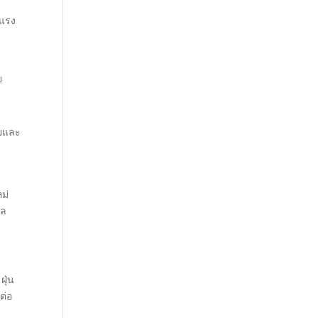
้แรง
ย
ายและ
ม่
แล
ฝุ่น
ต่อ