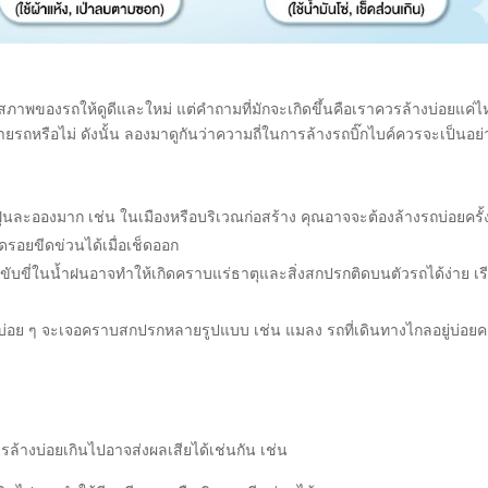
กษาสภาพของรถให้ดูดีและใหม่ แต่คำถามที่มักจะเกิดขึ้นคือเราควรล้างบ่อยแค่
ถหรือไม่ ดังนั้น ลองมาดูกันว่าความถี่ในการล้างรถบิ๊กไบค์ควรจะเป็นอย่
่มีฝุ่นละอองมาก เช่น ในเมืองหรือบริเวณก่อสร้าง คุณอาจจะต้องล้างรถบ่อยครั้ง
ิดรอยขีดข่วนได้เมื่อเช็ดออก
การขับขี่ในน้ำฝนอาจทำให้เกิดคราบแร่ธาตุและสิ่งสกปรกติดบนตัวรถได้ง่าย เร
ลบ่อย ๆ จะเจอคราบสกปรกหลายรูปแบบ เช่น แมลง รถที่เดินทางไกลอยู่บ่อยคร
ล้างบ่อยเกินไปอาจส่งผลเสียได้เช่นกัน เช่น