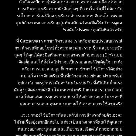
กำลังเจอปัญหาฝุ่นดินแดงเกาะรถ คราบโคลนฝังแน่นจาก
การเดินทาง หรือคราบฝังลึกต่างๆ ที่กวนใจ วันนี้ไม่ต้องขับ
รถไปหาคาร์แคร์ไกลๆ หรือรอล้างรถนานๆ อีกต่อไป เพราะ
ศูนย์ล้างรถหยอดเหรียญสุดทันสมัย พร้อมเปิดให้บริการดูแล
รถคันโปรดของคุณถึงที่แล้วครับ!
ที่ Catcarwash สาขาวิหารแดง เราพร้อมมอบประสบการณ์
การล้างรถที่ตอบโจทย์ทั้งความสะดวก รวดเร็ว และประหยัด
สุดๆ ให้คุณได้ลงมือทำความสะอาดรถด้วยตัวเอง (DIY) แบบ
จัดเต็มและได้ดั่งใจ ไม่ว่าจะเป็นรถมอเตอร์ไซค์คู่ใจ รถเก๋ง
หรือรถกระบะสายลุย ก็สามารถเข้ามาใช้บริการได้อย่าง
สบายใจ เราจัดเตรียมพื้นที่กว้างขวาง เข้าออกง่าย พร้อม
อุปกรณ์มาตรฐานระดับคาร์แคร์ครบครัน ทั้งปืนฉีดน้ำแรง
ดันสูงขจัดคราบฝังลึก โฟมหนานุ่มพรีเมียม และระบบเป่าลม
แรง ให้คุณจัดการทุกคราบสกปรกได้อย่างตรงจุด ในราคาที่
คุณสามารถควบคุมงบประมาณได้เองตามการใช้งานจริง
แวะมาลองใช้บริการกันนะครับ! การล้างรถด้วยตัวเองจะ
ไม่ใช่เรื่องยุ่งยากอีกต่อไป แต่จะเป็นช่วงเวลาที่คุณได้ดูแลรถ
คันเก่งอย่างทะนุถนอมและเก็บรายละเอียดได้ทุกซอกทุกมุม