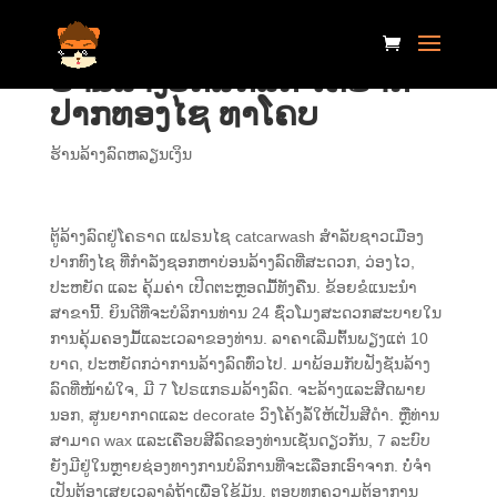
ຮ້ານລ້າງອັດສີດລົດ ໂຄຣາດ
ປາກທອງໄຊ ທາໂຄບ
ຮ້ານ​ລ້າງ​ລົດ​ຫລຽນ​ເງິນ
ຕູ້ລ້າງລົດຢູ່ໂຄຣາດ ແຟຣນໄຊ catcarwash ສຳລັບຊາວເມືອງ
ປາກທົງໄຊ ທີ່ກຳລັງຊອກຫາບ່ອນລ້າງລົດທີ່ສະດວກ, ວ່ອງໄວ,
ປະຫຍັດ ແລະ ຄຸ້ມຄ່າ ເປີດຕະຫຼອດມື້ທັງຄືນ. ຂ້ອຍຂໍແນະນຳ
ສາຂານີ້. ຍິນ​ດີ​ທີ່​ຈະ​ບໍ​ລິ​ການ​ທ່ານ 24 ຊົ່ວ​ໂມງ​ສະ​ດວກ​ສະ​ບາຍ​ໃນ​
ການ​ຄຸ້ມ​ຄອງ​ມື້​ແລະ​ເວ​ລາ​ຂອງ​ທ່ານ​. ລາຄາເລີ່ມຕົ້ນພຽງແຕ່ 10
ບາດ, ປະຫຍັດກວ່າການລ້າງລົດທົ່ວໄປ. ມາພ້ອມກັບຟັງຊັນລ້າງ
ລົດທີ່ໜ້າພໍໃຈ, ມີ 7 ໂປຣແກຣມລ້າງລົດ. ຈະລ້າງແລະສີດພາຍ
ນອກ, ສູນຍາກາດແລະ decorate ວົງໂຄ້ງລໍ້ໃຫ້ເປັນສີດໍາ. ຫຼືທ່ານ
ສາມາດ wax ແລະເຄືອບສີລົດຂອງທ່ານເຊັ່ນດຽວກັນ, 7 ລະບົບ
ຍັງມີຢູ່ໃນຫຼາຍຊ່ອງທາງການບໍລິການທີ່ຈະເລືອກເອົາຈາກ. ບໍ່ຈໍາ
ເປັນຕ້ອງເສຍເວລາລໍຖ້າເພື່ອໃຊ້ມັນ. ຕອບທຸກຄວາມຕ້ອງການ