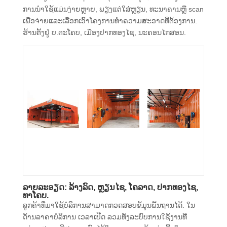
ການ​ນໍາ​ໃຊ້​ແມ່ນ​ງ່າຍ​ຫຼາຍ​, ພຽງ​ແຕ່​ໃສ່​ຫຼຽນ​, ທະ​ນາ​ຄານ​ຫຼື scan
ເພື່ອ​ຈ່າຍ​ແລະ​ເລືອກ​ເອົາ​ໂຄງ​ການ​ທໍາ​ຄວາມ​ສະ​ອາດ​ທີ່​ຕ້ອງ​ການ​.
ຮ້ານຕັ້ງຢູ່ ບ.ຕະໂຄບ, ເມືອງປາກທອງໄຊ, ນະຄອນໄກສອນ.
​ລາຍ​ລະ​ອຽດ: ລ້າງລົດ, ຫຼຽນໄຊ, ໂຄລາດ, ປາກທອງໄຊ,
ທາໂຄບ.
ລູກຄ້າທີ່ມາໃຊ້ບໍລິການສາມາດກວດສອບຂໍ້ມູນພື້ນຖານໄດ້. ໃນ
ດ້ານລາຄາບໍລິການ ເວລາເປີດ ລວມທັງລະບົບການໃຊ້ງານທີ່