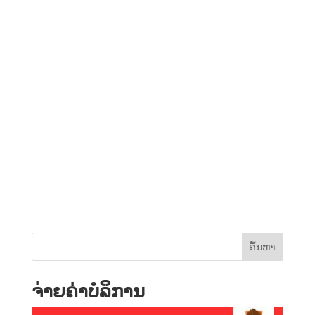
ຄົ້ນຫາ
ຈ່າຍຄ່າບໍລິການ