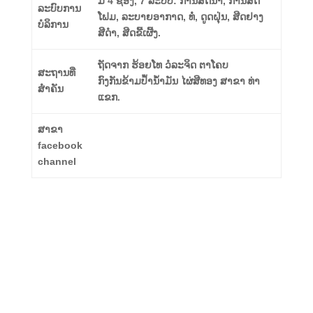
ມີ 4 ຊ່ອງ, 7 ລະບົບ: ການສີດນ້ໍາ, ການສີດ
ລະບົບການ
ໂຟມ, ລະບາຍອາກາດ, ທໍ່, ດູດຝຸ່ນ, ສີດຢາງ
ບໍລິການ
ສີດໍາ, ສີດຂີ້ເຜີ້ງ.
ຖັດຈາກ ຮ້ອຍໂທ ວໍລະຈິດ ຕາໂຄບ
ສະຖານທີ່
ກົງກັນຂ້າມປ້ຳນ້ຳມັນ ໄຜ່ສີທອງ ສາຂາ ທ່າ
ສຳຄັນ
ແຂກ.
ສາຂາ
facebook
channel