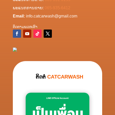
ພະແນກການຂາຍ:
065-935-6412
Email:
info.catcarwash@gmail.com
ຕິດ​ຕາມ​ພວກ​ເຮົາ
ຕິດຕໍ່
CATCARWASH