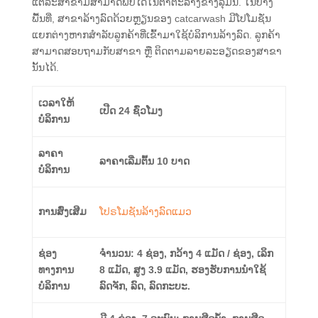
ແຕ່ລະສາຂາມີສາມາດພົບໄດ້ໃນຕາຕະລາງຂ້າງລຸ່ມນີ້. ໃນບາງ
ພື້ນທີ່, ສາຂາລ້າງລົດດ້ວຍຫຼຽນຂອງ catcarwash ມີໂປໂມຊັ່ນ
ແຍກຕ່າງຫາກສໍາລັບລູກຄ້າທີ່ເຂົ້າມາໃຊ້ບໍລິການລ້າງລົດ. ລູກຄ້າ
ສາມາດສອບຖາມກັບສາຂາ ຫຼື ຕິດຕາມລາຍລະອຽດຂອງສາຂາ
ນັ້ນໄດ້.
ເວລາໃຫ້
ເປີດ 24 ຊົ່ວໂມງ
ບໍລິການ
ລາຄາ
ລາຄາເລີ່ມຕົ້ນ 10 ບາດ
ບໍລິການ
ການສົ່ງເສີມ
ໂປຣໂມຊັນລ້າງລົດແມວ
ຊ່ອງ
ຈໍານວນ: 4 ຊ່ອງ, ກວ້າງ 4 ແມັດ / ຊ່ອງ, ເລິກ
ທາງການ
8 ແມັດ, ສູງ 3.9 ແມັດ, ຮອງຮັບການນໍາໃຊ້
ບໍລິການ
ລົດຈັກ, ລົດ, ລົດກະບະ.