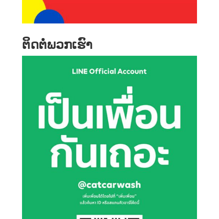
ຕິດ​ຕໍ່​ພວກ​ເຮົາ