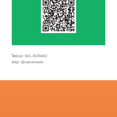
ໂທດ່ວນ:
061-3539463
ແຖວ:
@catcarwash