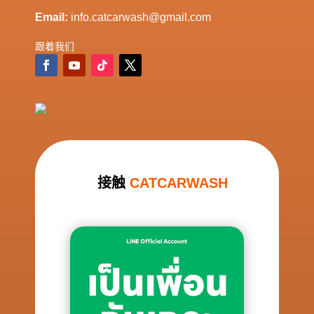
Email:
info.catcarwash@gmail.com
跟着我们
接触
CATCARWASH